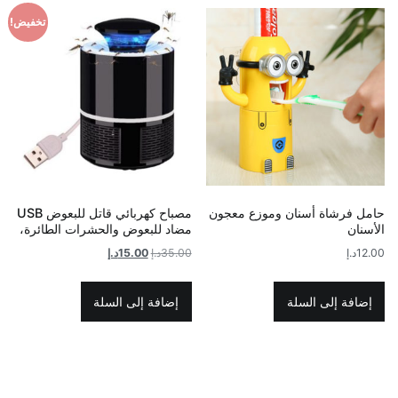
تخفيض!
حامل فرشاة أسنان وموزع معجون
مصباح كهربائي قاتل للبعوض USB
الأسنان
مضاد للبعوض والحشرات الطائرة،
السعر
السعر
12.00
د.إ
35.00
د.إ
15.00
د.إ
الأصلي
الحالي
هو:
هو:
إضافة إلى السلة
إضافة إلى السلة
35.00د.إ.
15.00د.إ.