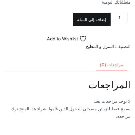
متطلباتك اليومية
كمية
إضافة إلى السلة
حامل
طاولة
Add to Wishlist
كمبيوتر
التصنيف:
المنزل و المطبخ
محمول
قابل
للطي
مراجعات (0)
مع
لوحة
المراجعات
للماوس
ومراوح
للتبريد
لا توجد مراجعات بعد.
يسمح فقط للزبائن مسجلي الدخول الذين قاموا بشراء هذا المنتج ترك
مراجعة.