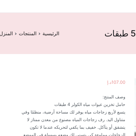
الرئيسية
المنتجات
المنزل
107.00
د.إ
وصف المنتج:
حامل تخزين عبوات مياه الكولر 4 طبقات
يتسع لأربع زجاجات مياه يوفر لك مساحة أرضية، منظمًا وفي
متناول اليد. رف زجاجات المياه مصنوع من معدن ممتاز لا
يتشقق أو يتآكل. خفيف بما يكفي لتحريكه عندما لا تكون
الزجاجات مملوءة كي يتسنى لك وضعه بسهولة في الموضع