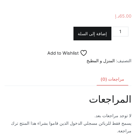
65.00
د.إ
كمية
إضافة إلى السلة
جل
ادفيون
Add to Wishlist
للصراصير
التصنيف:
المنزل و المطبخ
في
الإمارات
مراجعات (0)
المراجعات
لا توجد مراجعات بعد.
يسمح فقط للزبائن مسجلي الدخول الذين قاموا بشراء هذا المنتج ترك
مراجعة.