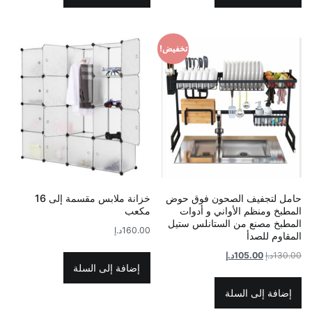
تخفيض!
حامل لتجفيف الصحون فوق حوض
خزانة ملابس مقسمة إلى 16
المطبخ ومنظم الأواني و أدوات
مكعب
المطبخ مصنع من الستانلس ستيل
160.00
د.إ
المقاوم للصدأ
السعر
السعر
130.00
د.إ
105.00
د.إ
إضافة إلى السلة
الأصلي
الحالي
هو:
هو:
إضافة إلى السلة
130.00د.إ.
105.00د.إ.