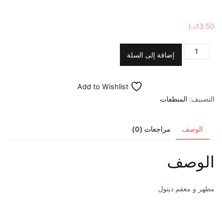
13.50
د.إ
كمية
إضافة إلى السلة
مطهر
و
Add to Wishlist
معقم
التصنيف:
المنظفات
ديتول
500
مل
الوصف
مراجعات (0)
الوصف
مطهر و معقم ديتول