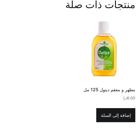
منتجات ذات صلة
مطهر و معقم ديتول 125 مل
6.00
د.إ
إضافة إلى السلة